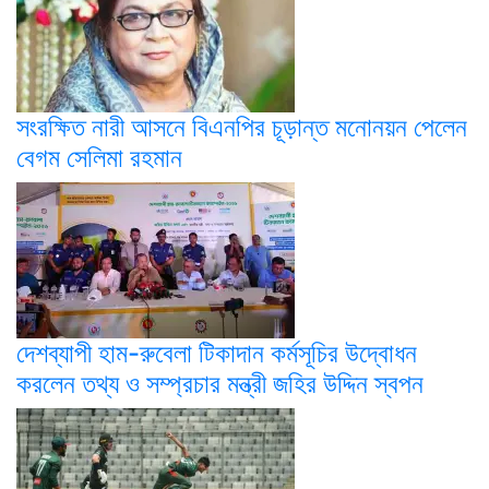
সংরক্ষিত নারী আসনে বিএনপির চূড়ান্ত মনোনয়ন পেলেন
বেগম সেলিমা রহমান
দেশব্যাপী হাম-রুবেলা টিকাদান কর্মসূচির উদ্বোধন
করলেন তথ্য ও সম্প্রচার মন্ত্রী জহির উদ্দিন স্বপন