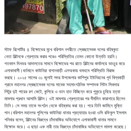
স্টাফ রিপোর্টার ॥ বিক্ষোভের মুখে বরিশাল নগরীতে স্বেচ্ছাসেবক দলের বহিষ্কৃত
নেতা মিল্টনকে গ্রেপ্তার করার পরেও পরিস্থিতির তেমন কোনো উন্নতি হয়নি।
গতকাল দিনভর আদালতের সামনে বিক্ষোভের পর রাতে মিল্টনের কার্যালয়ে ভাংচুর করে
এলাকাবাসী।বর্তমানে কাউনিয়া বাগানবাড়ী এলঅকায় থমথমে পরিস্থিতি বিরাজ
করছে। ২০২৫ সালের ৩১ জুলাই সদর উপজেলার কাশিপুর ইউনিয়নের পূর্ব বিল্ববাড়ী
গ্রামে মহানগর স্বেচ্ছাসেবক দলের সাবেক সহসাংগঠনিক সম্পাদক লিটন সিকদার
লিটুর দুই পায়ের রগ কেটে, কুপিয়ে ও ডান হাত বিচ্ছিন্ন করে পুকুরে চুবিয়ে হত্যা
মামলার প্রধান আসামি মিল্টন। ওই মামলায় গ্রেপ্তারের পর দীর্ঘদিন কারাগারে ছিলেন
তিনি। সে সময় তাকে সংগঠন থেকে বহিষ্কার করা হয়। পরে তিনি জামিনে মুক্তি
পান।বরিশাল মহানগর পুলিশের কাউনিয়া থানার প্রত্যাহার হওয়া ওসি রফিকুল ইসলাম
শনিবার বলেন, মিল্টনের বিরুদ্ধে চাঁদাবাজির অভিযোগে এলাকাবাসী থানার সামনে
বিক্ষোভ করে। এ ছাড়া এক নারী তার বিরুদ্ধে চাঁদাবাজির অভিযোগে মামলা করেছে।