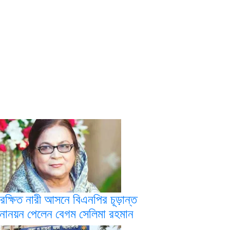
রক্ষিত নারী আসনে বিএনপির চূড়ান্ত
োনয়ন পেলেন বেগম সেলিমা রহমান