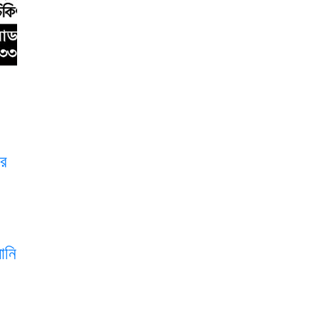
ের
ানি