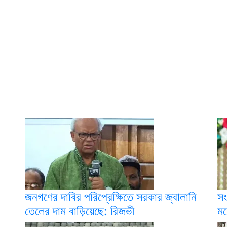
জনগণের দাবির পরিপ্রেক্ষিতে সরকার জ্বালানি
সং
তেলের দাম বাড়িয়েছে: রিজভী
মন