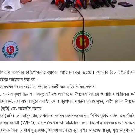
ে বরিশালের আগৈলঝাড়া উপজেলায় ব্যাপক আয়োজন করা হয়েছে। সোমবার (২০ এপ্রিল) সকাল ১
নুষ্ঠানের আয়োজন করা হয়।
 উদ্বোধন করেন তথ্য ও সম্প্রচার মন্ত্রী এম জহির উদ্দিন স্বপন।
া. শ্যামল কৃষ্ণ মণ্ডল। অনুষ্ঠানটি সঞ্চালনা করেন উপজেলা স্বাস্থ্য ও পরিবার পরিকল্পনা 
র্জন ডা. এস এম মনজুরে এলাহী, জেলা প্রশাসক খায়রুল আলম সুমন, আগৈলঝাড়া উপজেলা নি
(ভূমি) মো. বায়েজীদ সরদার।
সি) মো. মাসুদ খান, উপজেলা স্বাস্থ্য কমপ্লেক্সের ডা. শিশির কুমার গাইন, এমওডিসি ডা.
ব স্বাস্থ্য সংস্থা (WHO)-এর প্রতিনিধি ডা. সাহানাজ বেগম, বিভাগীয় সমন্বয়ক ডা. মনি
্বায়ক সিকদার হাফিজুর রহমান, সদস্য সচিব মোল্লা বশির আহমেদ পান্না, যুগ্ম আহ্বায়ক