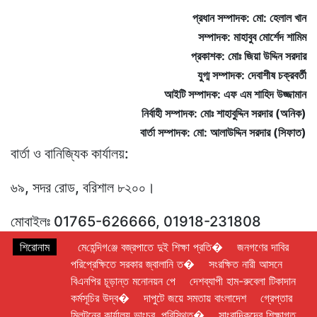
প্রধান সম্পাদক:
মো: হেলাল খান
সম্পাদক: মাহাবুব মোর্শেদ শামিম
প্রকাশক: মোঃ জিয়া উদ্দিন সরদার
যুগ্ম সম্পাদক: দেবাশীষ চক্রবর্তী
আইটি সম্পাদক: এফ এম শাহিদ উজ্জামান
নির্বাহী সম্পাদক: মোঃ শাহাবুদ্দিন সরদার (অনিক)
বার্তা সম্পাদক: মো: আলাউদ্দিন সরদার (সিফাত)
বার্তা ও বানিজ্যিক কার্যালয়:
৬৯, সদর রোড, বরিশাল ৮২০০।
মোবাইলঃ 01765-626666, 01918-231808
ই-মেইল : thebarisal2@gmail.com
শিরোনাম
মে‌হে‌ন্দিগ‌ঞ্জে বজ্রপাতে দুই শিক্ষা প্রতি�
জনগণের দাবির
পরিপ্রেক্ষিতে সরকার জ্বালানি ত�
সংরক্ষিত নারী আসনে
বিএনপির চূড়ান্ত মনোনয়ন পে
দেশব্যাপী হাম-রুবেলা টিকাদান
© All rights reserved © TheBarisal
কর্মসূচির উদ্ব�
দাপুটে জয়ে সমতায় বাংলাদেশ
গ্রেপ্তার
Design & Developed BY
ENGINEER BD
মিলটনের কার্যালয় ভাংচুর, পরিস্থিত�
সাংবাদিকদের শিক্ষাগত