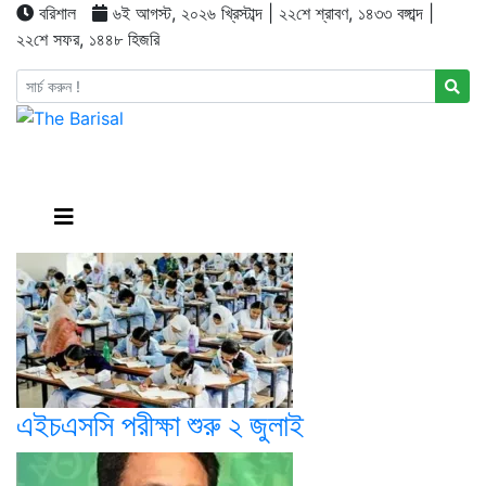
বরিশাল
৬ই আগস্ট, ২০২৬ খ্রিস্টাব্দ | ২২শে শ্রাবণ, ১৪৩৩ বঙ্গাব্দ |
২২শে সফর, ১৪৪৮ হিজরি
এইচএসসি পরীক্ষা শুরু ২ জুলাই