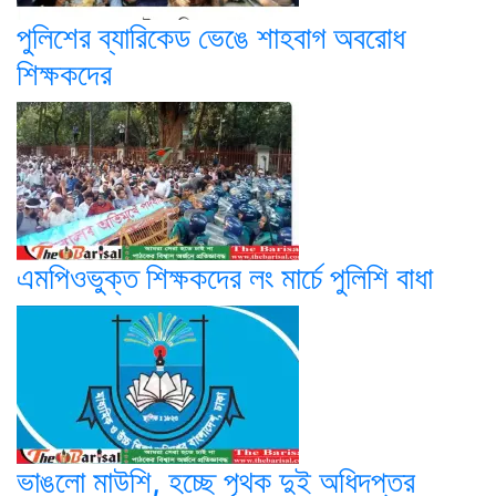
পুলিশের ব্যারিকেড ভেঙে শাহবাগ অবরোধ
শিক্ষকদের
এমপিওভুক্ত শিক্ষকদের লং মার্চে পু‌লি‌শি বাধা
ভাঙলো মাউশি, হচ্ছে পৃথক দুই অধিদপ্তর