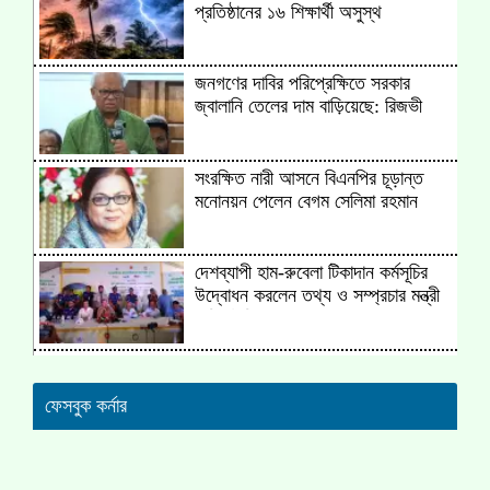
প্রতিষ্ঠানের ১৬ শিক্ষার্থী অসুস্থ
জনগণের দাবির পরিপ্রেক্ষিতে সরকার
জ্বালানি তেলের দাম বাড়িয়েছে: রিজভী
সংরক্ষিত নারী আসনে বিএনপির চূড়ান্ত
মনোনয়ন পেলেন বেগম সেলিমা রহমান
দেশব্যাপী হাম-রুবেলা টিকাদান কর্মসূচির
উদ্বোধন করলেন তথ্য ও সম্প্রচার মন্ত্রী
জহির উদ্দিন স্বপন
দাপুটে জয়ে সমতায় বাংলাদেশ
ফেসবুক কর্নার
গ্রেপ্তার মিলটনের কার্যালয় ভাংচুর,
পরিস্থিতি উত্তপ্ত